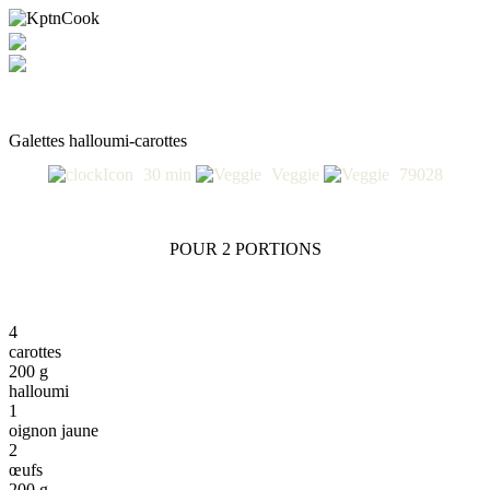
Galettes halloumi-carottes
30 min
Veggie
79028
POUR 2 PORTIONS
4
carottes
200 g
halloumi
1
oignon jaune
2
œufs
200 g