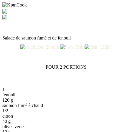
Salade de saumon fumé et de fenouil
20 min
Fish
19288
POUR 2 PORTIONS
1
fenouil
120 g
saumon fumé à chaud
1/2
citron
40 g
olives vertes
10 g