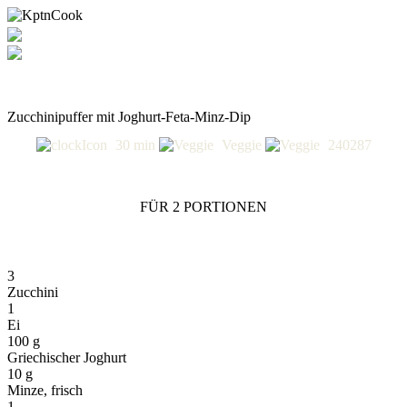
Zucchinipuffer mit Joghurt-Feta-Minz-Dip
30 min
Veggie
240287
FÜR 2 PORTIONEN
3
Zucchini
1
Ei
100 g
Griechischer Joghurt
10 g
Minze, frisch
1